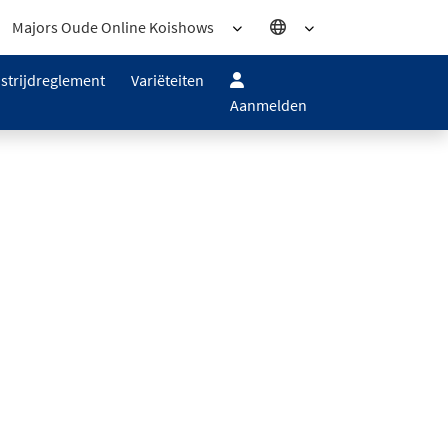
Majors Oude Online Koishows
strijdreglement
Variëteiten
Aanmelden