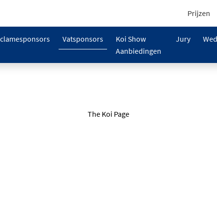
Prijzen
clamesponsors
Vatsponsors
Koi Show
Jury
Wed
Aanbiedingen
The Koi Page