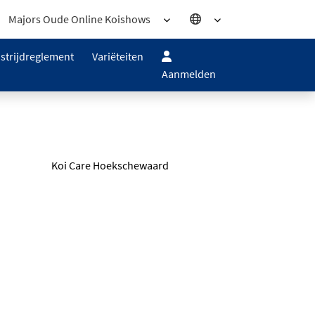
Majors Oude Online Koishows
strijdreglement
Variëteiten
Aanmelden
Koi Care Hoekschewaard